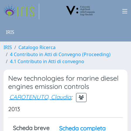
IRIS
IRIS
Catalogo Ricerca
4 Contributo in Atti di Convegno (Proceeding)
4.1 Contributo in Atti di convegno
New technologies for marine diesel
engines emission controls
CAROTENUTO, Claudia
;
2013
Scheda breve
Scheda completa