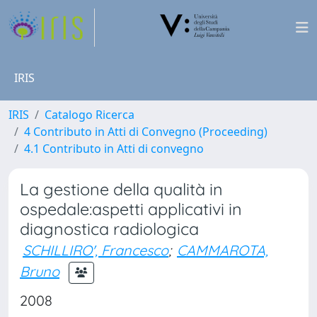
IRIS
IRIS
Catalogo Ricerca
4 Contributo in Atti di Convegno (Proceeding)
4.1 Contributo in Atti di convegno
La gestione della qualità in
ospedale:aspetti applicativi in
diagnostica radiologica
SCHILLIRO', Francesco
;
CAMMAROTA,
Bruno
2008