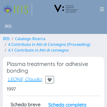
IRIS
IRIS
Catalogo Ricerca
4 Contributo in Atti di Convegno (Proceeding)
4.1 Contributo in Atti di convegno
Plasma treatments for adhesive
bonding
LEONE, Claudio
;
1997
Scheda breve
Scheda completa