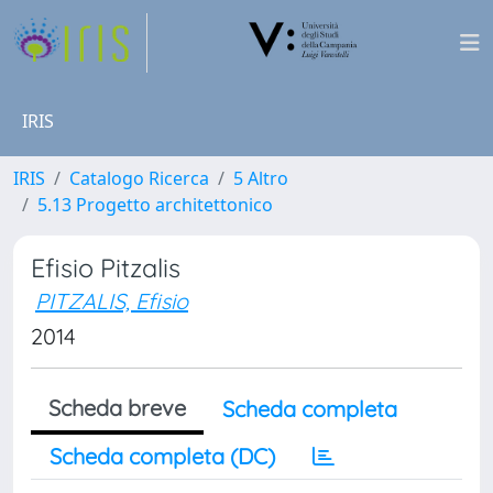
IRIS
IRIS
Catalogo Ricerca
5 Altro
5.13 Progetto architettonico
Efisio Pitzalis
PITZALIS, Efisio
2014
Scheda breve
Scheda completa
Scheda completa (DC)