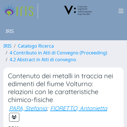
IRIS
IRIS
Catalogo Ricerca
4 Contributo in Atti di Convegno (Proceeding)
4.2 Abstract in Atti di convegno
Contenuto dei metalli in traccia nei
edimenti del fiume Volturno:
relazioni con le caratteristiche
chimico-fisiche
PAPA, Stefania
;
FIORETTO, Antonietta