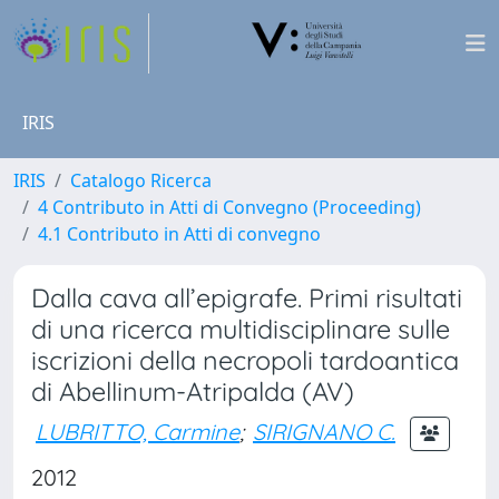
IRIS
IRIS
Catalogo Ricerca
4 Contributo in Atti di Convegno (Proceeding)
4.1 Contributo in Atti di convegno
Dalla cava all’epigrafe. Primi risultati
di una ricerca multidisciplinare sulle
iscrizioni della necropoli tardoantica
di Abellinum-Atripalda (AV)
LUBRITTO, Carmine
;
SIRIGNANO C.
2012