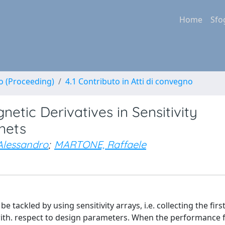
Home
Sfo
no (Proceeding)
4.1 Contributo in Atti di convegno
etic Derivatives in Sensitivity
nets
lessandro
;
MARTONE, Raffaele
 tackled by using sensitivity arrays, i.e. collecting the firs
 with. respect to design parameters. When the performance f