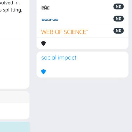
volved in.
ND
 splitting,
ND
ND
social impact