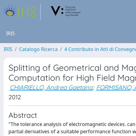
IRIS
IRIS
Catalogo Ricerca
4 Contributo in Atti di Conveg
Splitting of Geometrical and Magn
Computation for High Field Mag
CHIARIELLO, Andrea Gaetano
;
FORMISANO, A
2012
Abstract
"The tolerance analysis of electromagnetic devices. can be
partial derivatives of a suitable performance function