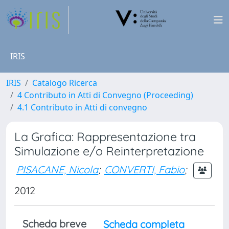
IRIS
IRIS
Catalogo Ricerca
4 Contributo in Atti di Convegno (Proceeding)
4.1 Contributo in Atti di convegno
La Grafica: Rappresentazione tra
Simulazione e/o Reinterpretazione
PISACANE, Nicola
;
CONVERTI, Fabio
;
2012
Scheda breve
Scheda completa