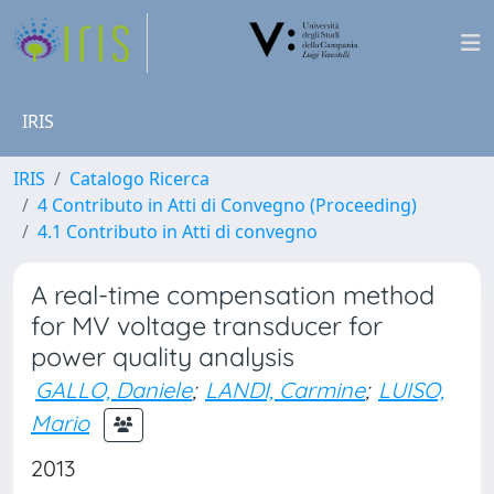
IRIS
IRIS
Catalogo Ricerca
4 Contributo in Atti di Convegno (Proceeding)
4.1 Contributo in Atti di convegno
A real-time compensation method
for MV voltage transducer for
power quality analysis
GALLO, Daniele
;
LANDI, Carmine
;
LUISO,
Mario
2013