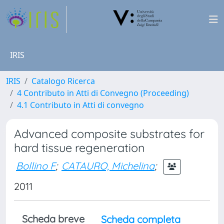
IRIS
IRIS
Catalogo Ricerca
4 Contributo in Atti di Convegno (Proceeding)
4.1 Contributo in Atti di convegno
Advanced composite substrates for
hard tissue regeneration
Bollino F
;
CATAURO, Michelina
;
2011
Scheda breve
Scheda completa