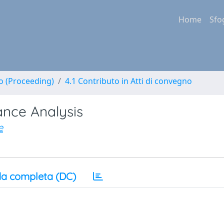
Home
Sfo
no (Proceeding)
4.1 Contributo in Atti di convegno
ance Analysis
e
a completa (DC)