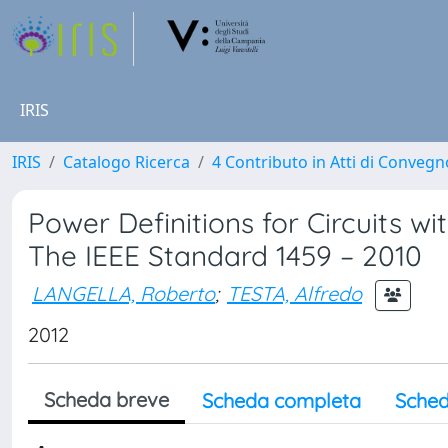
IRIS
IRIS
Catalogo Ricerca
4 Contributo in Atti di Conveg
Power Definitions for Circuits 
The IEEE Standard 1459 – 2010
LANGELLA, Roberto
;
TESTA, Alfredo
2012
Scheda breve
Scheda completa
Sched