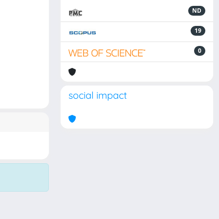
ND
19
0
social impact