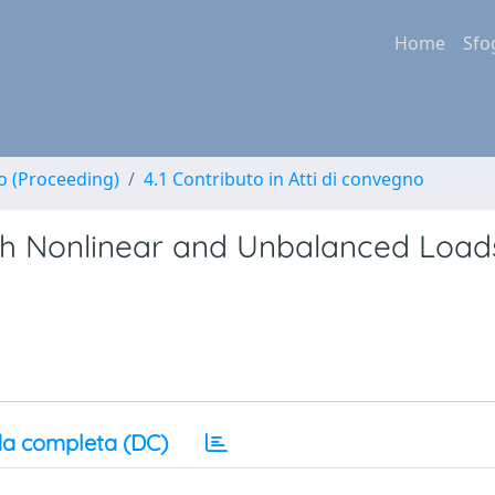
Home
Sfo
no (Proceeding)
4.1 Contributo in Atti di convegno
with Nonlinear and Unbalanced Load
a completa (DC)