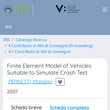
IRIS
IRIS
Catalogo Ricerca
4 Contributo in Atti di Convegno (Proceeding)
4.1 Contributo in Atti di convegno
Finite Element Model of Vehicles
Suitable to Simulate Crash Test
PERNETTI, Mariano
;
2007
Scheda breve
Scheda completa