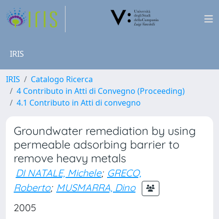
IRIS
IRIS
Catalogo Ricerca
4 Contributo in Atti di Convegno (Proceeding)
4.1 Contributo in Atti di convegno
Groundwater remediation by using
permeable adsorbing barrier to
remove heavy metals
DI NATALE, Michele
;
GRECO,
Roberto
;
MUSMARRA, Dino
2005