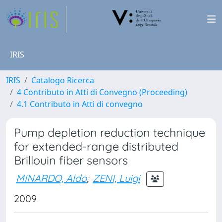
IRIS
IRIS
Catalogo Ricerca
4 Contributo in Atti di Convegno (Proceeding)
4.1 Contributo in Atti di convegno
Pump depletion reduction technique
for extended-range distributed
Brillouin fiber sensors
MINARDO, Aldo
;
ZENI, Luigi
2009