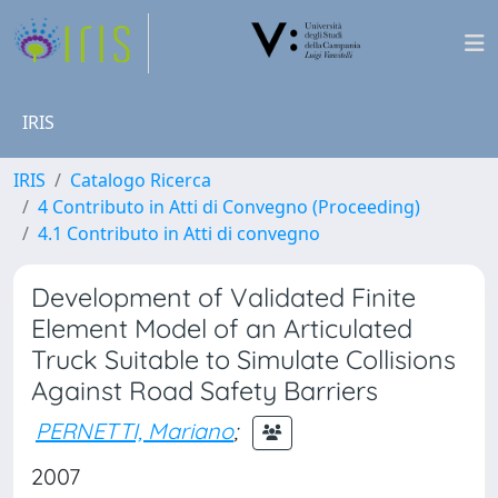
IRIS
IRIS
Catalogo Ricerca
4 Contributo in Atti di Convegno (Proceeding)
4.1 Contributo in Atti di convegno
Development of Validated Finite
Element Model of an Articulated
Truck Suitable to Simulate Collisions
Against Road Safety Barriers
PERNETTI, Mariano
;
2007