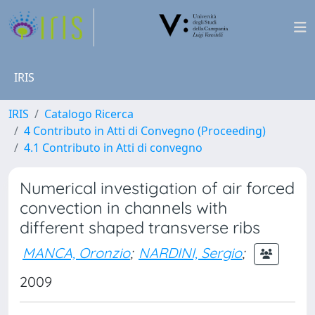
IRIS
IRIS
Catalogo Ricerca
4 Contributo in Atti di Convegno (Proceeding)
4.1 Contributo in Atti di convegno
Numerical investigation of air forced
convection in channels with
different shaped transverse ribs
MANCA, Oronzio
;
NARDINI, Sergio
;
2009