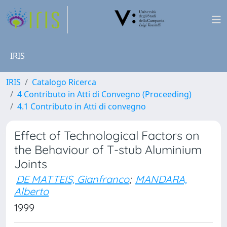
IRIS
IRIS
Catalogo Ricerca
4 Contributo in Atti di Convegno (Proceeding)
4.1 Contributo in Atti di convegno
Effect of Technological Factors on
the Behaviour of T-stub Aluminium
Joints
DE MATTEIS, Gianfranco
;
MANDARA,
Alberto
1999