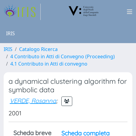
IRIS
IRIS
Catalogo Ricerca
4 Contributo in Atti di Convegno (Proceeding)
4.1 Contributo in Atti di convegno
a dynamical clustering algorithm for
symbolic data
VERDE, Rosanna
;
2001
Scheda breve
Scheda completa