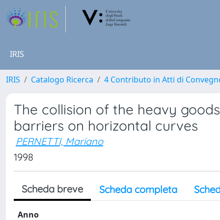
IRIS
IRIS
Catalogo Ricerca
4 Contributo in Atti di Conveg
The collision of the heavy goods
barriers on horizontal curves
PERNETTI, Mariano
1998
Scheda breve
Scheda completa
Sched
Anno