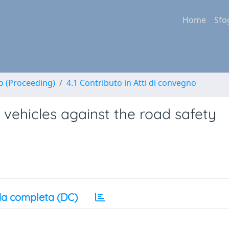
Home
Sfo
no (Proceeding)
4.1 Contributo in Atti di convegno
 vehicles against the road safety
a completa (DC)