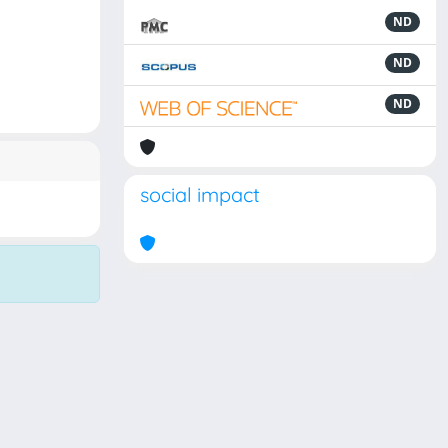
ND
ND
ND
social impact