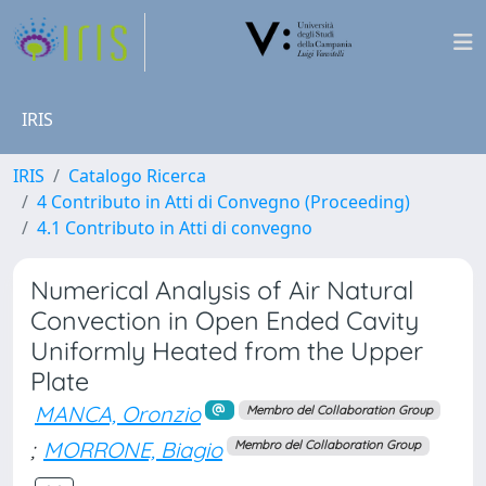
IRIS
IRIS
Catalogo Ricerca
4 Contributo in Atti di Convegno (Proceeding)
4.1 Contributo in Atti di convegno
Numerical Analysis of Air Natural
Convection in Open Ended Cavity
Uniformly Heated from the Upper
Plate
MANCA, Oronzio
Membro del Collaboration Group
;
MORRONE, Biagio
Membro del Collaboration Group