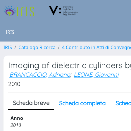
IRIS
IRIS
Catalogo Ricerca
4 Contributo in Atti di Conveg
Imaging of dielectric cylinders
BRANCACCIO, Adriana
;
LEONE, Giovanni
2010
Scheda breve
Scheda completa
Sched
Anno
2010