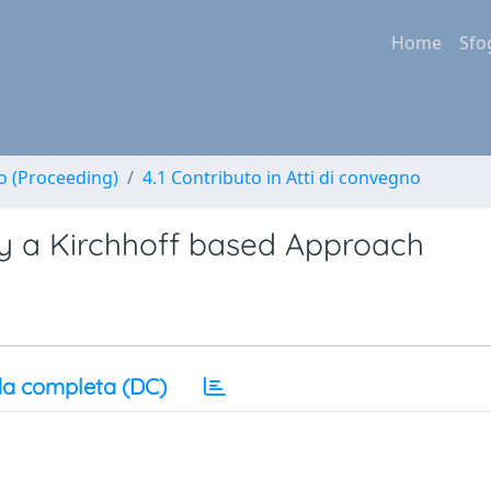
Home
Sfo
no (Proceeding)
4.1 Contributo in Atti di convegno
 by a Kirchhoff based Approach
a completa (DC)