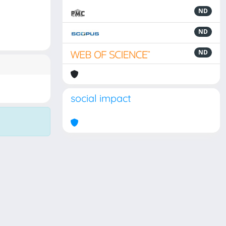
ND
ND
ND
social impact