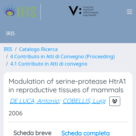
IRIS
IRIS
Catalogo Ricerca
4 Contributo in Atti di Convegno (Proceeding)
4.1 Contributo in Atti di convegno
Modulation of serine-protease HtrA1
in reproductive tissues of mammals
DE LUCA, Antonio
;
COBELLIS, Luigi
2006
Scheda breve
Scheda completa