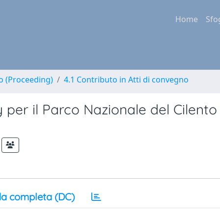
Home
Sfo
no (Proceeding)
4.1 Contributo in Atti di convegno
per il Parco Nazionale del Cilento
a completa (DC)