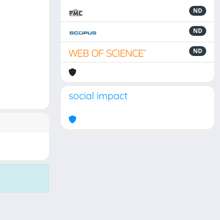
ND
ND
ND
social impact