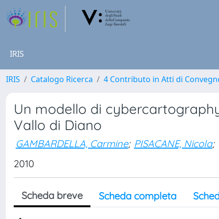
IRIS
IRIS
Catalogo Ricerca
4 Contributo in Atti di Conveg
Un modello di cybercartography 
Vallo di Diano
GAMBARDELLA, Carmine
;
PISACANE, Nicola
;
2010
Scheda breve
Scheda completa
Sched