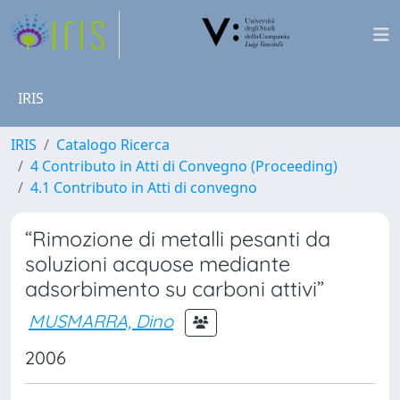
IRIS
IRIS
Catalogo Ricerca
4 Contributo in Atti di Convegno (Proceeding)
4.1 Contributo in Atti di convegno
“Rimozione di metalli pesanti da
soluzioni acquose mediante
adsorbimento su carboni attivi”
MUSMARRA, Dino
2006