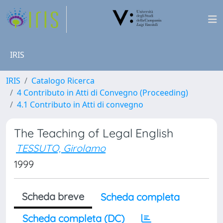
IRIS
IRIS
Catalogo Ricerca
4 Contributo in Atti di Convegno (Proceeding)
4.1 Contributo in Atti di convegno
The Teaching of Legal English
TESSUTO, Girolamo
1999
Scheda breve
Scheda completa
Scheda completa (DC)