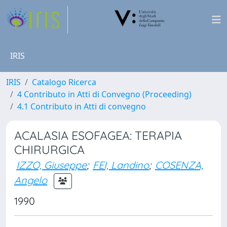
IRIS
IRIS
Catalogo Ricerca
4 Contributo in Atti di Convegno (Proceeding)
4.1 Contributo in Atti di convegno
ACALASIA ESOFAGEA: TERAPIA
CHIRURGICA
IZZO, Giuseppe
;
FEI, Landino
;
COSENZA,
Angelo
1990