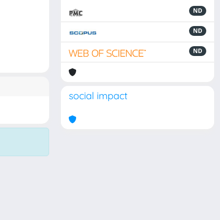
ND
ND
ND
social impact