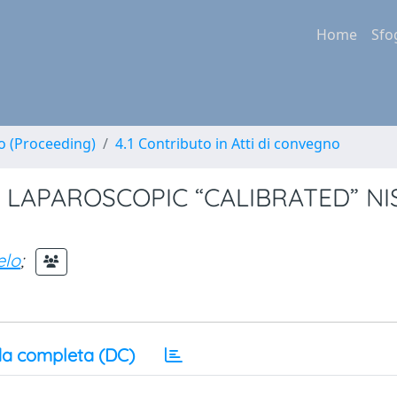
Home
Sfo
no (Proceeding)
4.1 Contributo in Atti di convegno
 LAPAROSCOPIC “CALIBRATED” NI
elo
;
a completa (DC)