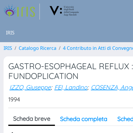
IRIS
IRIS
Catalogo Ricerca
4 Contributo in Atti di Conveg
GASTRO-ESOPHAGEAL REFLUX :
FUNDOPLICATION
IZZO, Giuseppe
;
FEI, Landino
;
COSENZA, Ang
1994
Scheda breve
Scheda completa
Sched