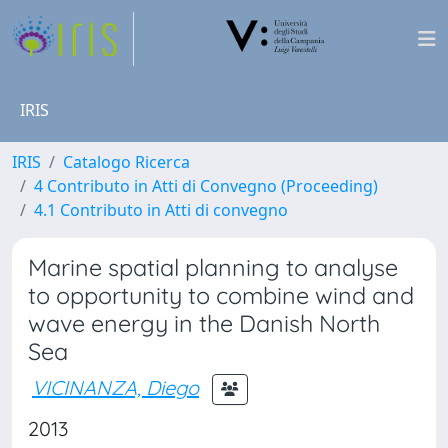
IRIS
IRIS
Catalogo Ricerca
4 Contributo in Atti di Convegno (Proceeding)
4.1 Contributo in Atti di convegno
Marine spatial planning to analyse
to opportunity to combine wind and
wave energy in the Danish North
Sea
VICINANZA, Diego
2013