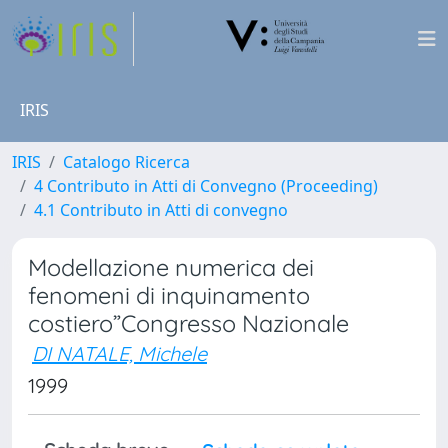
IRIS
IRIS
Catalogo Ricerca
4 Contributo in Atti di Convegno (Proceeding)
4.1 Contributo in Atti di convegno
Modellazione numerica dei
fenomeni di inquinamento
costiero”Congresso Nazionale
DI NATALE, Michele
1999