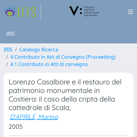
IRIS
IRIS
Catalogo Ricerca
4 Contributo in Atti di Convegno (Proceeding)
4.1 Contributo in Atti di convegno
Lorenzo Casalbore e il restauro del
patrimonio monumentale in
Costiera: il caso della cripta della
cattedrale di Scala,
D'APRILE, Marina
2005