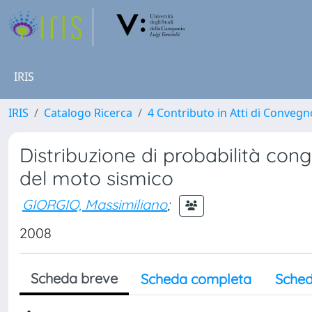
IRIS
IRIS
Catalogo Ricerca
4 Contributo in Atti di Conveg
Distribuzione di probabilità cong
del moto sismico
GIORGIO, Massimiliano
;
2008
Scheda breve
Scheda completa
Sched