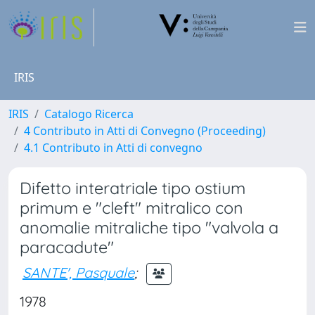
IRIS
IRIS
Catalogo Ricerca
4 Contributo in Atti di Convegno (Proceeding)
4.1 Contributo in Atti di convegno
Difetto interatriale tipo ostium
primum e "cleft" mitralico con
anomalie mitraliche tipo "valvola a
paracadute"
SANTE', Pasquale
;
1978