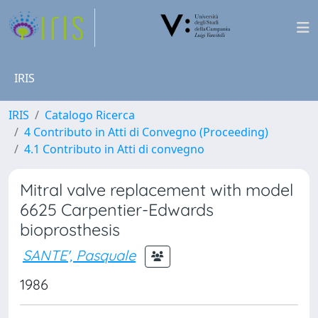
IRIS
IRIS
Catalogo Ricerca
4 Contributo in Atti di Convegno (Proceeding)
4.1 Contributo in Atti di convegno
Mitral valve replacement with model
6625 Carpentier-Edwards
bioprosthesis
SANTE', Pasquale
1986