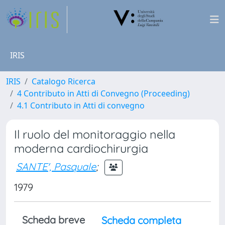
IRIS
IRIS
Catalogo Ricerca
4 Contributo in Atti di Convegno (Proceeding)
4.1 Contributo in Atti di convegno
Il ruolo del monitoraggio nella
moderna cardiochirurgia
SANTE', Pasquale
;
1979
Scheda breve
Scheda completa