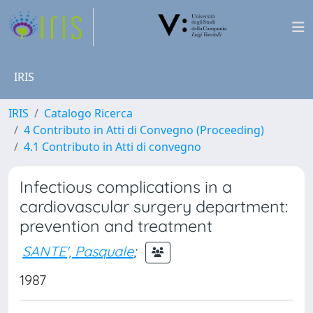
IRIS
IRIS
Catalogo Ricerca
4 Contributo in Atti di Convegno (Proceeding)
4.1 Contributo in Atti di convegno
Infectious complications in a
cardiovascular surgery department:
prevention and treatment
SANTE', Pasquale
;
1987