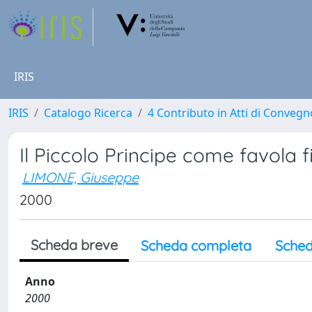
IRIS
IRIS
Catalogo Ricerca
4 Contributo in Atti di Conveg
Il Piccolo Principe come favola f
LIMONE, Giuseppe
2000
Scheda breve
Scheda completa
Sched
Anno
2000