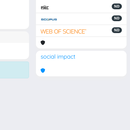
ND
ND
ND
social impact