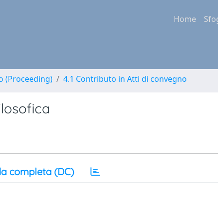
Home
Sfo
no (Proceeding)
4.1 Contributo in Atti di convegno
ilosofica
a completa (DC)