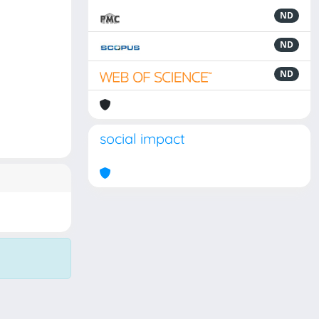
ND
ND
ND
social impact