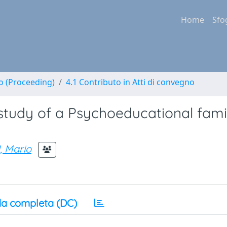
Home
Sfo
no (Proceeding)
4.1 Contributo in Atti di convegno
study of a Psychoeducational fami
, Mario
a completa (DC)