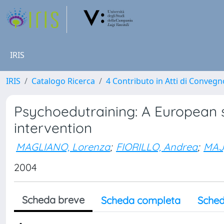
IRIS
IRIS
Catalogo Ricerca
4 Contributo in Atti di Conveg
Psychoedutraining: A European 
intervention
MAGLIANO, Lorenza
;
FIORILLO, Andrea
;
MAJ
2004
Scheda breve
Scheda completa
Sched