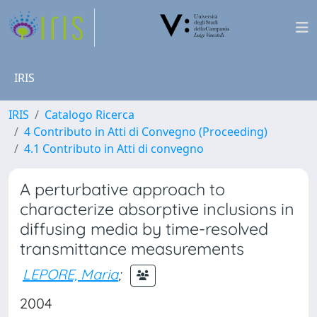
IRIS
IRIS
Catalogo Ricerca
4 Contributo in Atti di Convegno (Proceeding)
4.1 Contributo in Atti di convegno
A perturbative approach to
characterize absorptive inclusions in
diffusing media by time-resolved
transmittance measurements
LEPORE, Maria
;
2004