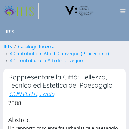
IRIS
IRIS
Catalogo Ricerca
4 Contributo in Atti di Convegno (Proceeding)
4.1 Contributo in Atti di convegno
Rappresentare la Città: Bellezza,
Tecnica ed Estetica del Paesaggio
CONVERTI, Fabio
2008
Abstract
Un rapporto cosciente fra urbanistica e paesaggio