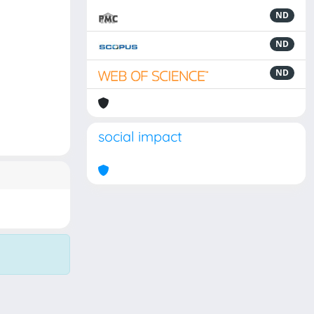
ND
ND
ND
social impact