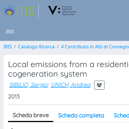
IRIS
IRIS
Catalogo Ricerca
4 Contributo in Atti di Conveg
Local emissions from a residenti
cogeneration system
SIBILIO, Sergio
;
UNICH, Andrea
2013
Scheda breve
Scheda completa
Sched