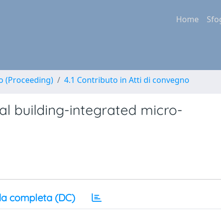
Home
Sfo
no (Proceeding)
4.1 Contributo in Atti di convegno
al building-integrated micro-
a completa (DC)