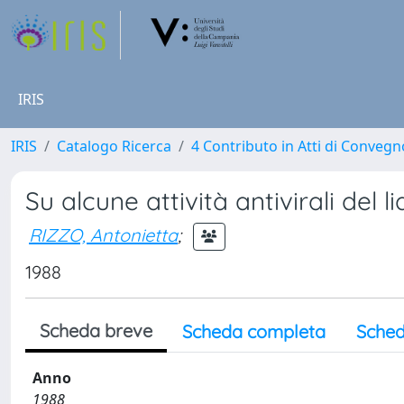
IRIS
IRIS
Catalogo Ricerca
4 Contributo in Atti di Conveg
Su alcune attività antivirali del 
RIZZO, Antonietta
;
1988
Scheda breve
Scheda completa
Sched
Anno
1988