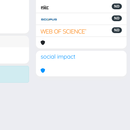
ND
ND
ND
social impact