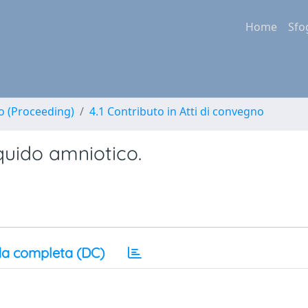
Home
Sfo
no (Proceeding)
4.1 Contributo in Atti di convegno
liquido amniotico.
a completa (DC)