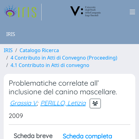
IRIS
IRIS
Catalogo Ricerca
4 Contributo in Atti di Convegno (Proceeding)
4.1 Contributo in Atti di convegno
Problematiche correlate all’
inclusione del canino mascellare.
Grassia V
;
PERILLO, Letizia
2009
Scheda breve
Scheda completa