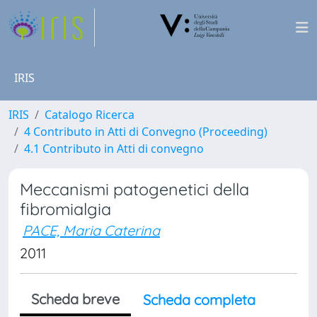
IRIS
IRIS
Catalogo Ricerca
4 Contributo in Atti di Convegno (Proceeding)
4.1 Contributo in Atti di convegno
Meccanismi patogenetici della
fibromialgia
PACE, Maria Caterina
2011
Scheda breve
Scheda completa