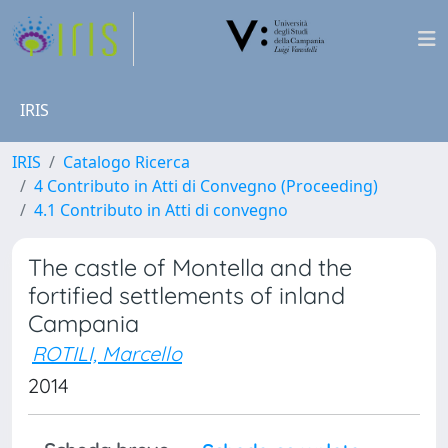
IRIS
IRIS
Catalogo Ricerca
4 Contributo in Atti di Convegno (Proceeding)
4.1 Contributo in Atti di convegno
The castle of Montella and the
fortified settlements of inland
Campania
ROTILI, Marcello
2014