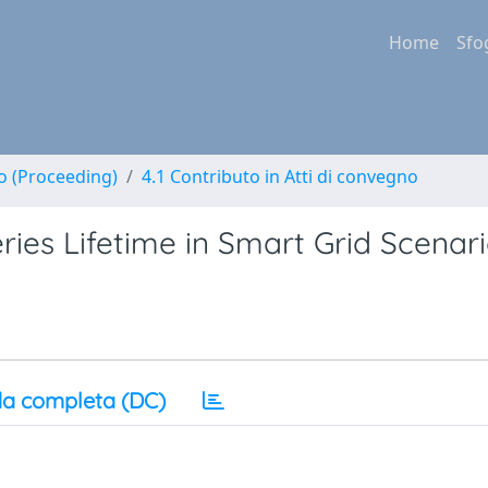
Home
Sfo
no (Proceeding)
4.1 Contributo in Atti di convegno
ies Lifetime in Smart Grid Scenar
a completa (DC)