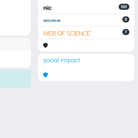
ND
8
7
social impact