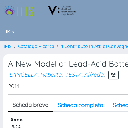
IRIS
IRIS
Catalogo Ricerca
4 Contributo in Atti di Conveg
A New Model of Lead-Acid Batter
LANGELLA, Roberto
;
TESTA, Alfredo
;
2014
Scheda breve
Scheda completa
Sched
Anno
2014