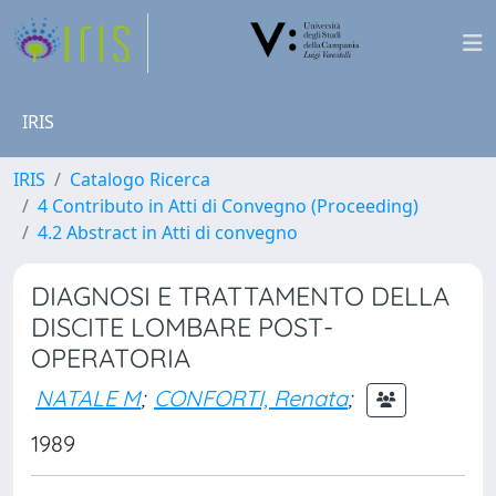
IRIS
IRIS
Catalogo Ricerca
4 Contributo in Atti di Convegno (Proceeding)
4.2 Abstract in Atti di convegno
DIAGNOSI E TRATTAMENTO DELLA
DISCITE LOMBARE POST-
OPERATORIA
NATALE M
;
CONFORTI, Renata
;
1989