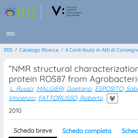
IRIS
IRIS
Catalogo Ricerca
4 Contributo in Atti di Conveg
“NMR structural characterizati
protein ROS87 from Agrobacter
L. Russo
;
MALGIERI, Gaetano
;
ESPOSITO, Sab
Vincenzo
;
FATTORUSSO, Roberto
2010
Scheda breve
Scheda completa
Sched