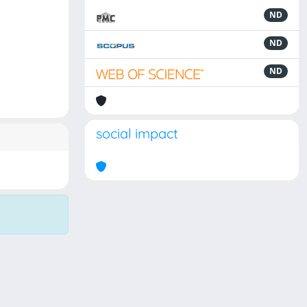
ND
ND
ND
social impact