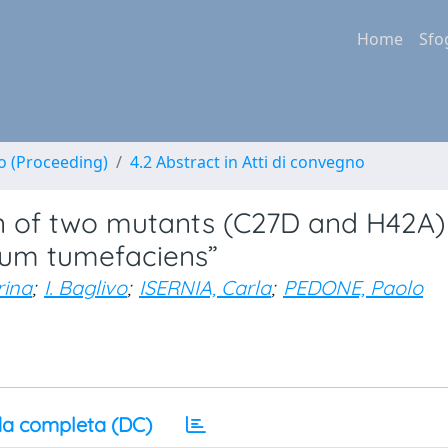
Home
Sfo
no (Proceeding)
4.2 Abstract in Atti di convegno
on of two mutants (C27D and H42A)
ium tumefaciens”
rina
;
I. Baglivo
;
ISERNIA, Carla
;
PEDONE, Paolo
a completa (DC)