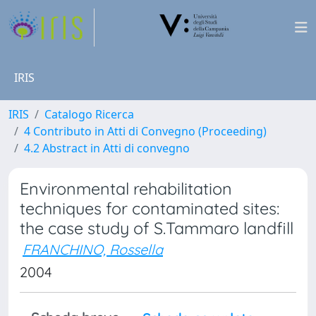
IRIS
IRIS
Catalogo Ricerca
4 Contributo in Atti di Convegno (Proceeding)
4.2 Abstract in Atti di convegno
Environmental rehabilitation
techniques for contaminated sites:
the case study of S.Tammaro landfill
FRANCHINO, Rossella
2004