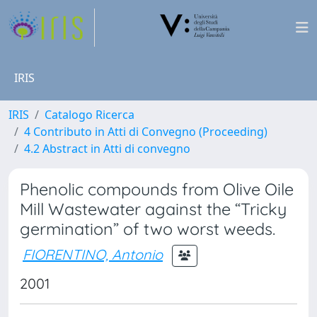
IRIS
IRIS
Catalogo Ricerca
4 Contributo in Atti di Convegno (Proceeding)
4.2 Abstract in Atti di convegno
Phenolic compounds from Olive Oile
Mill Wastewater against the “Tricky
germination” of two worst weeds.
FIORENTINO, Antonio
2001